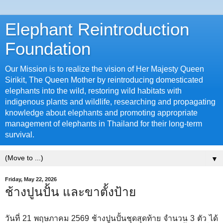
Elephant Reintroduction
Foundation
Our Mission is to realize the vision of Her Majesty Queen
Sirikit, The Queen Mother by reintroducing domesticated
elephants into the wild, restoring wild habitats with
indigenous plants and wildlife, researching and propagating
knowledge about elephants and promoting appropriate
management of elephants in Thailand for their long-term
survival.
▼
Friday, May 22, 2026
ช้างปูนปั้น และขาตั้งป้าย
วันที่ 21 พฤษภาคม 2569 ช้างปูนปั้นชุดสุดท้าย จำนวน 3 ตัว ได้